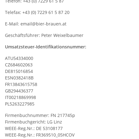
Telefon: +43 (0) 7229 61 5 87
Telefax: +43 (0) 7229 61 5 87 20
E-Mail: email@bier-brauen.at
Geschäftsführer: Peter Weixelbaumer
Umsatzsteuer-Identifikationsnummer:
ATU54334000
CZ684602063
DE815016854
ESN0382418B
FR13843615758
GB294436377
IT00218869998
PL5263227985
Firmenbuchnummer: FN 217745p
Firmenbuchgericht: LG Linz
WEEE-Reg.Nr.: DE 53108177
WEEE-Reg.Nr.: FR369510_05HCOV