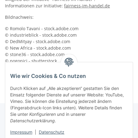
Informationen zur Initiative:
fairness-im-handel.de
Bildnachweis:
© Romolo Tavani - stock.adobe.com
© industrieblick - stock.adobe.com
© DedMityay - stock.adobe.com
© New Africa - stock.adobe.com
© stone36 - stock.adobe.com
© pogonici - shutterstock
Foto ID: 1801315522 - shutterstock Mariyana M
Foto ID: 262058603 - shutterstock Billion Photos
Wie wir Cookies & Co nutzen
Foto ID: 86246848 - shutterstock Africa Studio
Durch Klicken auf „Alle akzeptieren“ gestatten Sie den
Einsatz folgender Dienste auf unserer Website: YouTube,
Vimeo. Sie können die Einstellung jederzeit ändern
(Fingerabdruck-Icon links unten). Weitere Details finden
Sie unter
Konfigurieren
und in unserer
Datenschutzerklärung
.
Informationen
Impressum
|
Datenschutz