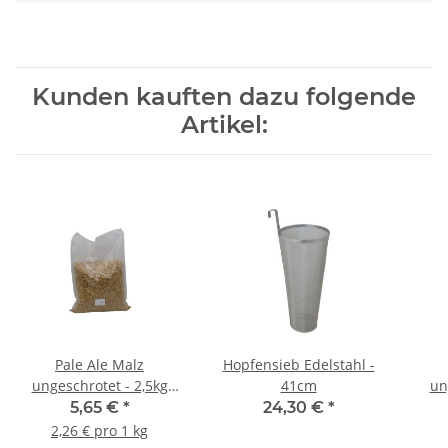
Kunden kauften dazu folgende
Artikel:
Pale Ale Malz
Hopfensieb Edelstahl -
ungeschrotet - 2,5kg
41cm
un
Beutel
5,65 €
*
24,30 €
*
2,26 € pro 1 kg