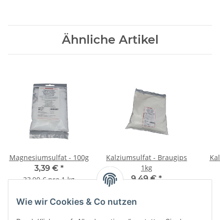
Ähnliche Artikel
Magnesiumsulfat - 100g
Kalziumsulfat - Braugips
Kal
1kg
3,39 €
*
9,49 €
*
33,90 € pro 1 kg
Wie wir Cookies & Co nutzen