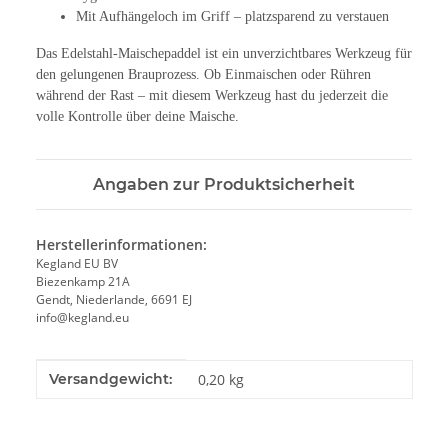
Mit Aufhängeloch im Griff – platzsparend zu verstauen
Das Edelstahl-Maischepaddel ist ein unverzichtbares Werkzeug für
den gelungenen Brauprozess. Ob Einmaischen oder Rühren
während der Rast – mit diesem Werkzeug hast du jederzeit die
volle Kontrolle über deine Maische.
Angaben zur Produktsicherheit
Herstellerinformationen:
Kegland EU BV
Biezenkamp 21A
Gendt, Niederlande, 6691 EJ
info@kegland.eu
Produkteigenschaft
Wert
Versandgewicht:
0,20 kg