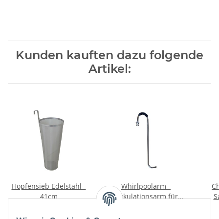
Kunden kauften dazu folgende
Artikel:
Hopfensieb Edelstahl -
Whirlpoolarm -
Ch
41cm
Zirkulationsarm für
S
Braukessel
24,30 €
*
18,08 €
*