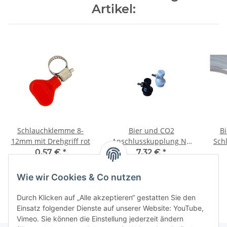
Artikel:
Schlauchklemme 8-
Bier und CO2
Bi
12mm mit Drehgriff rot
Anschlusskupplung NC
Sch
mit Tülle
0,57 €
*
7,32 €
*
Wie wir Cookies & Co nutzen
Durch Klicken auf „Alle akzeptieren“ gestatten Sie den
Einsatz folgender Dienste auf unserer Website: YouTube,
Vimeo. Sie können die Einstellung jederzeit ändern