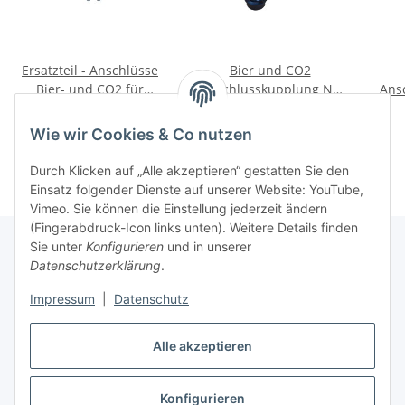
Ersatzteil - Anschlüsse
Bier und CO2
Bier- und CO2 für
Anschlusskupplung NC
Ans
Fasstyp Cornelius
mit Gewinde
6,22 €
*
7,32 €
*
Wie wir Cookies & Co nutzen
Durch Klicken auf „Alle akzeptieren“ gestatten Sie den
Einsatz folgender Dienste auf unserer Website: YouTube,
Vimeo. Sie können die Einstellung jederzeit ändern
(Fingerabdruck-Icon links unten). Weitere Details finden
Sie unter
Konfigurieren
und in unserer
Datenschutzerklärung
.
Informationen
Impressum
|
Datenschutz
Gesetzliche Informationen
Alle akzeptieren
Konfigurieren