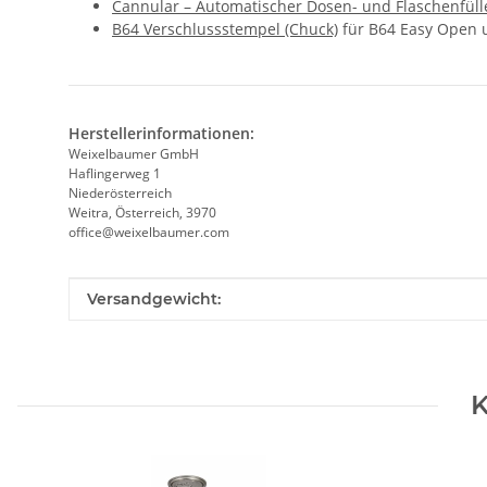
Cannular – Automatischer Dosen- und Flaschenfüll
B64 Verschlussstempel (Chuck)
für B64 Easy Open u
Herstellerinformationen:
Weixelbaumer GmbH
Haflingerweg 1
Niederösterreich
Weitra, Österreich, 3970
office@weixelbaumer.com
Produkteigenschaft
Wert
Versandgewicht:
K