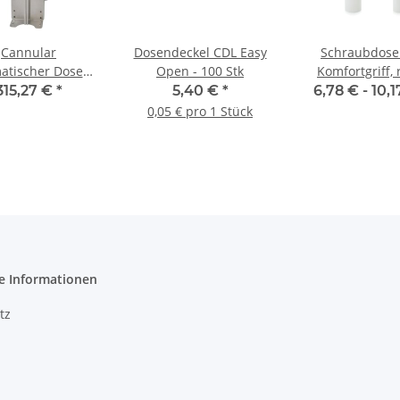
Cannular
Dosendeckel CDL Easy
Schraubdose
atischer Dosen-
Open - 100 Stk
Komfortgriff, 
Flaschenfüller
Deckel
315,27 €
*
5,40 €
*
6,78 € -
10,
0,05 € pro 1 Stück
e Informationen
tz