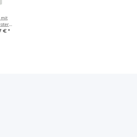
 mit
roter
17 €
*