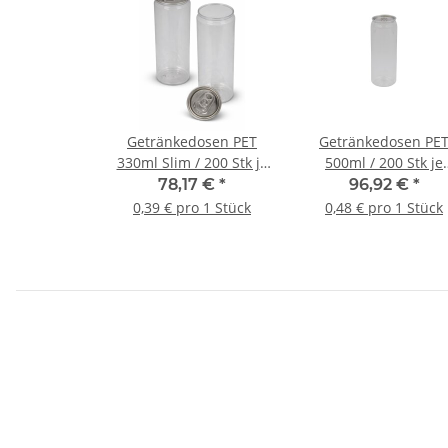
Getränkedosen PET
Getränkedosen PE
330ml Slim / 200 Stk je
500ml / 200 Stk je
Karton
Karton
78,17 €
*
96,92 €
*
0,39 € pro 1 Stück
0,48 € pro 1 Stück