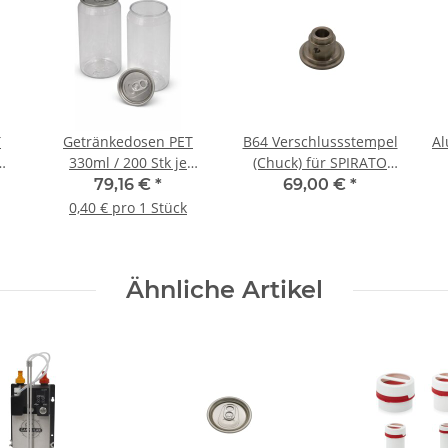
T
Getränkedosen PET
B64 Verschlussstempel
Al
330ml / 200 Stk je
(Chuck) für SPIRATO
Karton
Can Sealer
79,16 €
*
69,00 €
*
0,40 € pro 1 Stück
Ähnliche Artikel