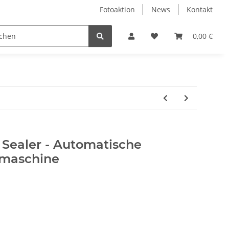
Fotoaktion
News
Kontakt
tung
Reinigung
Nützliches
Ersatzteile
0,00 €
 Sealer - Automatische
ßmaschine