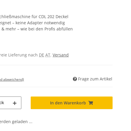
chließmaschine für CDL 202 Deckel
eignet – keine Adapter notwendig
te & mehr – wie bei den Profis abfüllen
freie Lieferung nach
DE
AT
.
Versand
Frage zum Artikel
nd abweichend)
ck
In den Warenkorb
den geladen ...