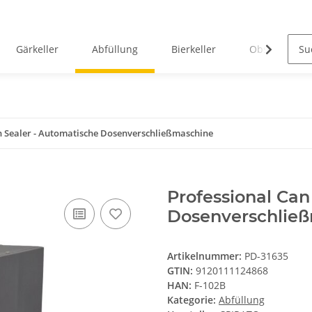
Gärkeller
Abfüllung
Bierkeller
Obstverarbei
n Sealer - Automatische Dosenverschließmaschine
Professional Can
Dosenverschlie
Artikelnummer:
PD-31635
GTIN:
9120111124868
HAN:
F-102B
Kategorie:
Abfüllung