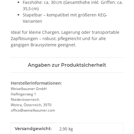
Fasshöhe: ca. 30 cm (Gesamthöhe inkl. Griffen: ca.
35,5 cm)
Stapelbar – kompatibel mit größeren KEG-
Varianten
Ideal für kleine Chargen, Lagerung oder transportable
Zapflösungen – robust, pflegeleicht und für alle
gängigen Brausysteme geeignet.
Angaben zur Produktsicherheit
Herstellerinformationen:
Weixelbaumer GmbH
Haflingerweg 1
Niederösterreich
Weitra, Österreich, 3970
office@weixelbaumer.com
Produkteigenschaft
Wert
Versandgewicht:
2,90 kg