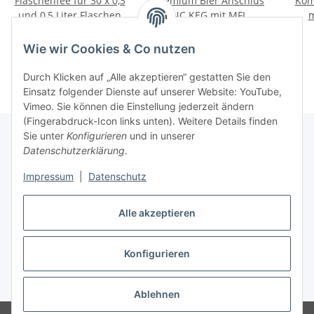
Flaschenfee für 30 x 0,3
Premium Bier Anschlus
Kom
und 0,5 Liter Flaschen
NC KEG mit MFL
m
Gewinde
507,37 €
*
3,62 €
*
Wie wir Cookies & Co nutzen
Durch Klicken auf „Alle akzeptieren“ gestatten Sie den
Einsatz folgender Dienste auf unserer Website: YouTube,
Vimeo. Sie können die Einstellung jederzeit ändern
(Fingerabdruck-Icon links unten). Weitere Details finden
Sie unter
Konfigurieren
und in unserer
Datenschutzerklärung
.
Informationen
Impressum
|
Datenschutz
Gesetzliche Informationen
Alle akzeptieren
Konfigurieren
Vertrag widerrufen
* Alle Preise inkl. gesetzlicher USt., zzgl.
Versand
Ablehnen