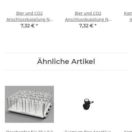
Bier und CO2
Bier und CO2
Kom
Anschlusskupplung NC
Anschlusskupplung NC
m
mit Tülle
mit Gewinde
7,32 €
*
7,32 €
*
Ähnliche Artikel