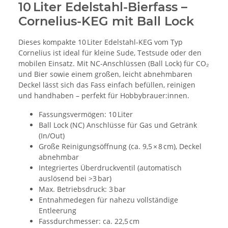
10 Liter Edelstahl-Bierfass –
Cornelius-KEG mit Ball Lock
Dieses kompakte 10 Liter Edelstahl-KEG vom Typ
Cornelius ist ideal für kleine Sude, Testsude oder den
mobilen Einsatz. Mit NC-Anschlüssen (Ball Lock) für CO₂
und Bier sowie einem großen, leicht abnehmbaren
Deckel lässt sich das Fass einfach befüllen, reinigen
und handhaben – perfekt für Hobbybrauer:innen.
Fassungsvermögen: 10 Liter
Ball Lock (NC) Anschlüsse für Gas und Getränk
(In/Out)
Große Reinigungsöffnung (ca. 9,5 × 8 cm), Deckel
abnehmbar
Integriertes Überdruckventil (automatisch
auslösend bei >3 bar)
Max. Betriebsdruck: 3 bar
Entnahmedegen für nahezu vollständige
Entleerung
Fassdurchmesser: ca. 22,5 cm