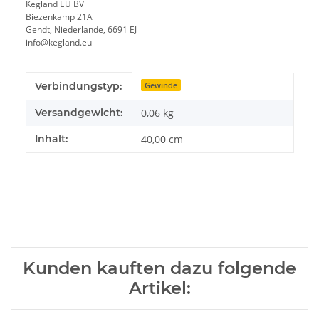
Kegland EU BV
Biezenkamp 21A
Gendt, Niederlande, 6691 EJ
info@kegland.eu
Produkteigenschaft
Wert
Verbindungstyp:
Gewinde
Versandgewicht:
0,06 kg
Inhalt:
40,00 cm
Kunden kauften dazu folgende
Artikel: