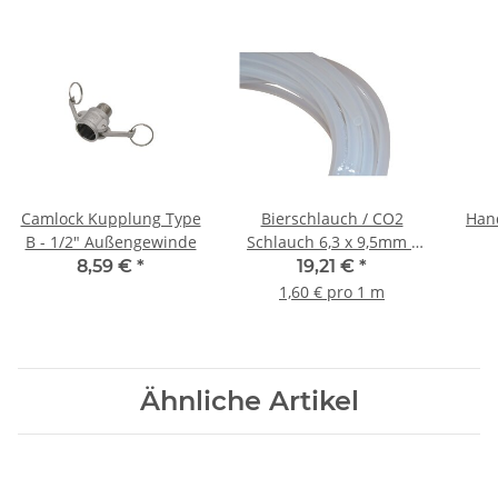
Camlock Kupplung Type
Bierschlauch / CO2
Hand
B - 1/2" Außengewinde
Schlauch 6,3 x 9,5mm -
12m
8,59 €
*
19,21 €
*
1,60 € pro 1 m
Ähnliche Artikel