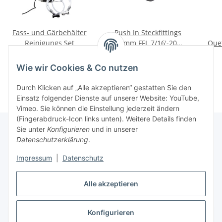
Fass- und Gärbehälter
Push In Steckfittings
Reinigungs Set
8mm FFL 7/16'-20
Que
Gewinde
fü
72,00 €
*
3,39 €
*
Wie wir Cookies & Co nutzen
Durch Klicken auf „Alle akzeptieren“ gestatten Sie den
Einsatz folgender Dienste auf unserer Website: YouTube,
Vimeo. Sie können die Einstellung jederzeit ändern
(Fingerabdruck-Icon links unten). Weitere Details finden
Sie unter
Konfigurieren
und in unserer
Datenschutzerklärung
.
Informationen
Impressum
|
Datenschutz
Gesetzliche Informationen
Alle akzeptieren
Konfigurieren
Vertrag widerrufen