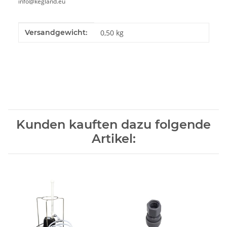
info@kegland.eu
Produkteigenschaft
Wert
Versandgewicht:
0,50 kg
Kunden kauften dazu folgende
Artikel: