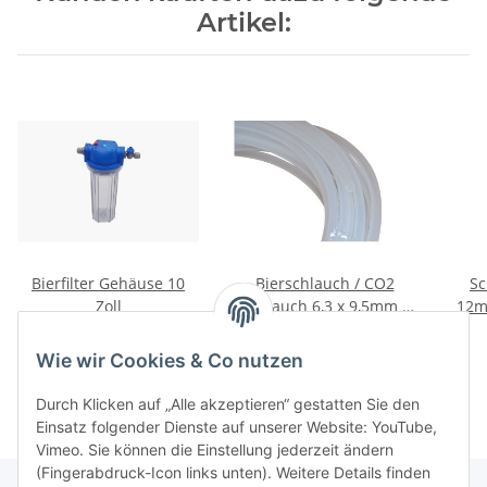
Artikel:
Bierfilter Gehäuse 10
Bierschlauch / CO2
Sc
Zoll
Schlauch 6,3 x 9,5mm -
12mm
per Meter
27,91 €
*
1,70 €
*
Wie wir Cookies & Co nutzen
Durch Klicken auf „Alle akzeptieren“ gestatten Sie den
Einsatz folgender Dienste auf unserer Website: YouTube,
Vimeo. Sie können die Einstellung jederzeit ändern
(Fingerabdruck-Icon links unten). Weitere Details finden