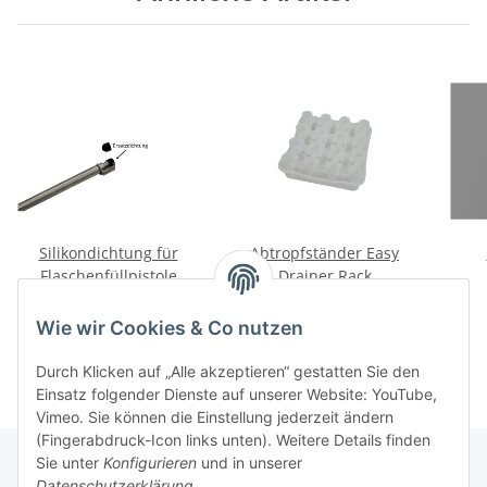
Silikondichtung für
Abtropfständer Easy
Flaschenfüllpistole
Drainer Rack
Bosc
1,46 €
*
24,86 €
*
Wie wir Cookies & Co nutzen
Durch Klicken auf „Alle akzeptieren“ gestatten Sie den
Einsatz folgender Dienste auf unserer Website: YouTube,
Vimeo. Sie können die Einstellung jederzeit ändern
(Fingerabdruck-Icon links unten). Weitere Details finden
Sie unter
Konfigurieren
und in unserer
Datenschutzerklärung
.