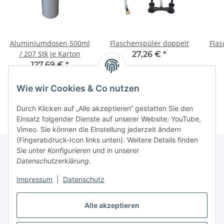
Aluminiumdosen 500ml
Flaschenspüler doppelt
Flas
/ 207 Stk je Karton
27,26 €
*
127,69 €
*
0,62 € pro 1 Stück
Wie wir Cookies & Co nutzen
Durch Klicken auf „Alle akzeptieren“ gestatten Sie den
Einsatz folgender Dienste auf unserer Website: YouTube,
Vimeo. Sie können die Einstellung jederzeit ändern
(Fingerabdruck-Icon links unten). Weitere Details finden
Sie unter
Konfigurieren
und in unserer
Datenschutzerklärung
.
Informationen
Impressum
|
Datenschutz
Gesetzliche Informationen
Alle akzeptieren