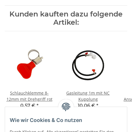
Kunden kauften dazu folgende
Artikel:
Schlauchklemme 8-
Gasleitung 1m mit NC
12mm mit Drehgriff rot
Kupplung
Ans
0,57 €
*
10,06 €
*
Wie wir Cookies & Co nutzen
Durch Klicken auf „Alle akzeptieren“ gestatten Sie den