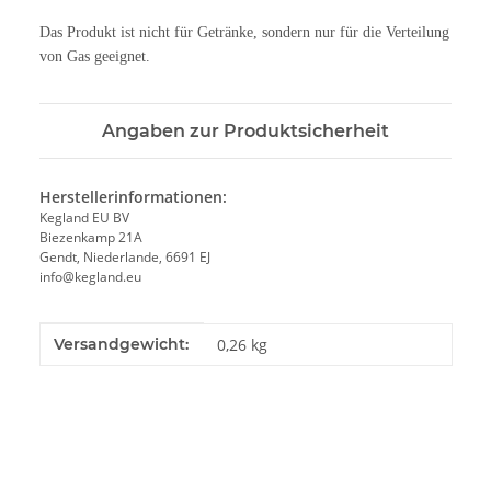
Das Produkt ist nicht für Getränke, sondern nur für die Verteilung
von Gas geeignet.
Angaben zur Produktsicherheit
Herstellerinformationen:
Kegland EU BV
Biezenkamp 21A
Gendt, Niederlande, 6691 EJ
info@kegland.eu
Produkteigenschaft
Wert
Versandgewicht:
0,26 kg