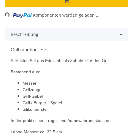
ng...
Komponenten werden geladen ...
Beschreibung
Grillzubehör - Set
Perfektes Set aus Edelstahl als Zubehör für den Grill.
Bestehend aus:
Messer
Grillzange
Grill-Gabel
Grill / Burger - Spatel
Silikonbürste
In der praktischen Trage- und Aufbewahrungstasche.
Länge Messer: ca. 32,5 cm