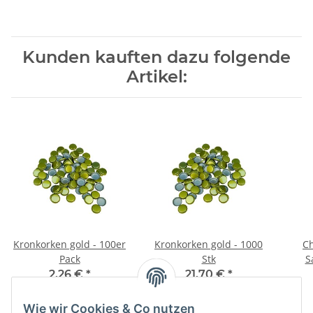
Kunden kauften dazu folgende
Artikel:
Kronkorken gold - 100er
Kronkorken gold - 1000
Ch
Pack
Stk
S
2,26 €
*
21,70 €
*
0,02 € pro 1 Stück
0,02 € pro 1 Stück
Wie wir Cookies & Co nutzen