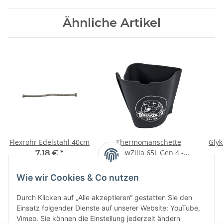
Ähnliche Artikel
Flexrohr Edelstahl 40cm
Thermomanschette
Glyk
BrewZilla 65L Gen 4 -
7,18 €
*
Neoprene Jacket
Tem
37,29 €
*
17,95 € pro 1 m
Wie wir Cookies & Co nutzen
Durch Klicken auf „Alle akzeptieren“ gestatten Sie den
Einsatz folgender Dienste auf unserer Website: YouTube,
Vimeo. Sie können die Einstellung jederzeit ändern