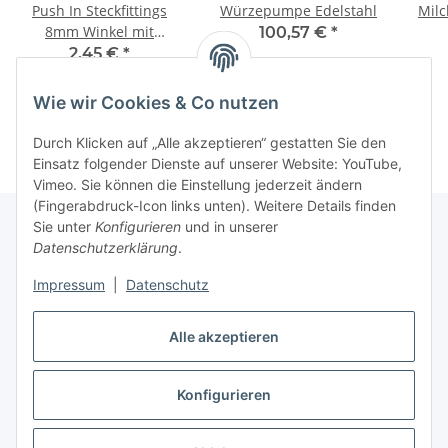
Push In Steckfittings
Würzepumpe Edelstahl
Milc
8mm Winkel mit
100,57 €
*
Klemmschraube
2,45 €
*
Wie wir Cookies & Co nutzen
Durch Klicken auf „Alle akzeptieren“ gestatten Sie den
Einsatz folgender Dienste auf unserer Website: YouTube,
Vimeo. Sie können die Einstellung jederzeit ändern
(Fingerabdruck-Icon links unten). Weitere Details finden
Sie unter
Konfigurieren
und in unserer
Datenschutzerklärung
.
Informationen
Impressum
|
Datenschutz
Gesetzliche Informationen
Alle akzeptieren
Konfigurieren
Vertrag widerrufen
* Alle Preise inkl. gesetzlicher USt., zzgl.
Versand