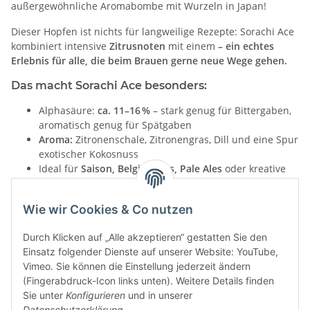
außergewöhnliche Aromabombe mit Wurzeln in Japan!
Dieser Hopfen ist nichts für langweilige Rezepte: Sorachi Ace
kombiniert intensive
Zitrusnoten
mit einem
– ein echtes
Erlebnis für alle, die beim Brauen gerne neue Wege gehen.
Das macht Sorachi Ace besonders:
Alphasäure:
ca. 11–16 %
– stark genug für Bittergaben,
aromatisch genug für Spätgaben
Aroma:
Zitronenschale, Zitronengras, Dill und eine Spur
exotischer Kokosnuss
Ideal für
Saison, Belgian Ales, Pale Ales
oder kreative
Sours
Inhalt:
100 g vakuumierte Hopfenpellets (Typ 90)
Wie wir Cookies & Co nutzen
Entdecke
Sorachi Ace
– jetzt im Shop erhältlich – und gib
deinem nächsten Bier einen frischen, unerwarteten Twist!
Durch Klicken auf „Alle akzeptieren“ gestatten Sie den
Einsatz folgender Dienste auf unserer Website: YouTube,
Vimeo. Sie können die Einstellung jederzeit ändern
Jetzt entdecken
(Fingerabdruck-Icon links unten). Weitere Details finden
Sie unter
Konfigurieren
und in unserer
Datenschutzerklärung
.