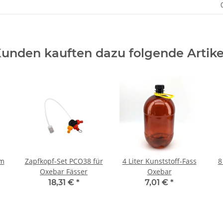
unden kauften dazu folgende Artike
mm
Zapfkopf-Set PCO38 für
4 Liter Kunststoff-Fass
8
Oxebar Fässer
Oxebar
18,31 €
*
7,01 €
*