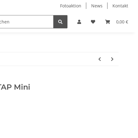
Fotoaktion
News
Kontakt
tung
Reinigung
Nützliches
Ersatzteile
0,00 €
AP Mini