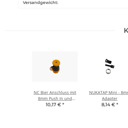
Produkteigenschaft
Wert
Versandgewicht:
K
NC Bier Anschluss mit
NUKATAP Mini - 8
8mm Push In und
Adapter
Flussregler
10,17 €
*
8,14 €
*