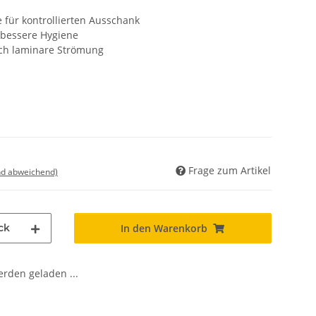
 für kontrollierten Ausschank
 bessere Hygiene
ch laminare Strömung
Frage zum Artikel
nd abweichend)
ck
In den Warenkorb
den geladen ...