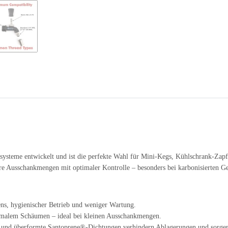
systeme entwickelt und ist die perfekte Wahl für Mini-Kegs, Kühlschrank-Za
nere Ausschankmengen mit optimaler Kontrolle – besonders bei karbonisierten G
s, hygienischer Betrieb und weniger Wartung.
imalem Schäumen – ideal bei kleinen Ausschankmengen.
und überformte Santoprene®-Dichtungen verhindern Ablagerungen und sorgen