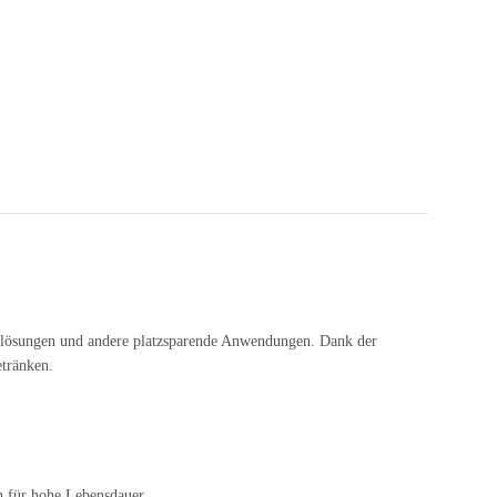
pflösungen und andere platzsparende Anwendungen. Dank der
etränken.
 für hohe Lebensdauer.