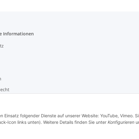
e Informationen
tz
m
recht
zur Barrierefreiheit
en Einsatz folgender Dienste auf unserer Website: YouTube, Vimeo. S
ck-Icon links unten). Weitere Details finden Sie unter
Konfigurieren
un