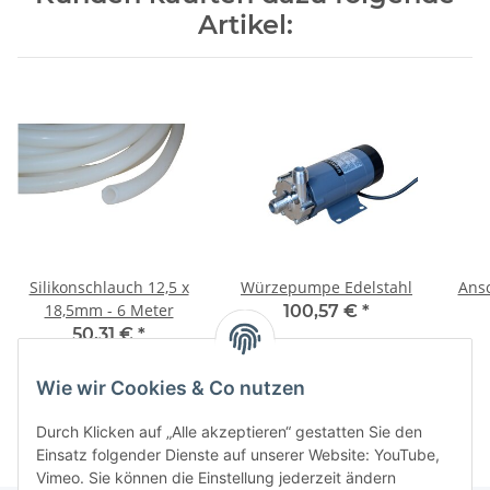
Artikel:
Silikonschlauch 12,5 x
Würzepumpe Edelstahl
Ansc
18,5mm - 6 Meter
100,57 €
*
50,31 €
*
8,39 € pro 1 m
Wie wir Cookies & Co nutzen
Durch Klicken auf „Alle akzeptieren“ gestatten Sie den
Einsatz folgender Dienste auf unserer Website: YouTube,
Vimeo. Sie können die Einstellung jederzeit ändern