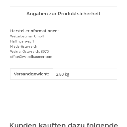
Angaben zur Produktsicherheit
Herstellerinformationen:
Weixelbaumer GmbH
Haflingerweg 1
Niederösterreich
Weitra, Österreich, 3970
office@weixelbaumer.com
Produkteigenschaft
Wert
Versandgewicht:
2,80 kg
Kunden kauften dazu folgende