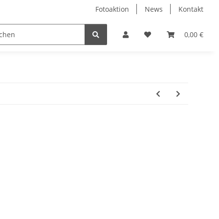
Fotoaktion
News
Kontakt
tung
Reinigung
Nützliches
Ersatzteile
0,00 €