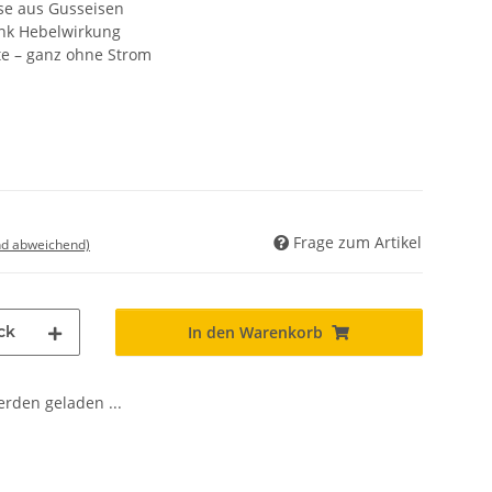
sse aus Gusseisen
ank Hebelwirkung
hte – ganz ohne Strom
Frage zum Artikel
nd abweichend)
ck
In den Warenkorb
den geladen ...