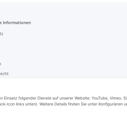
e Informationen
tz
m
recht
zur Barrierefreiheit
en Einsatz folgender Dienste auf unserer Website: YouTube, Vimeo. S
ck-Icon links unten). Weitere Details finden Sie unter
Konfigurieren
un