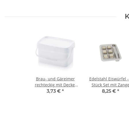
K
Brau- und Gäreimer
Edelstahl Eiswürfel -
rechteckig mit Deckel
Stück Set mit Zang
und Bügel - 5,6 Liter
3,73 €
*
8,25 €
*