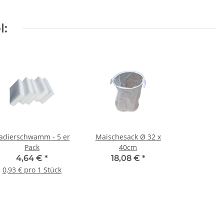
l:
adierschwamm - 5 er
Maischesack Ø 32 x
Pack
40cm
4,64 €
*
18,08 €
*
0,93 € pro 1 Stück