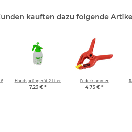
unden kauften dazu folgende Artike
 6
Handsprühgerät 2 Liter
Federklammer
R
e
7,23 €
*
4,75 €
*