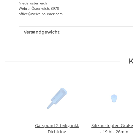
Niederösterreich
Weitra, Österreich, 3970
office@weixelbaumer.com
Produkteigenschaft
Wert
Versandgewicht:
K
Gärspund 2-teilig inkl.
Silikonstopfen Größe
Dichtring
- 19 bis 26mm