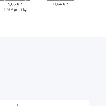
Beutel
Kupplung
5,65 €
*
11,64 €
*
2,26 € pro 1 kg