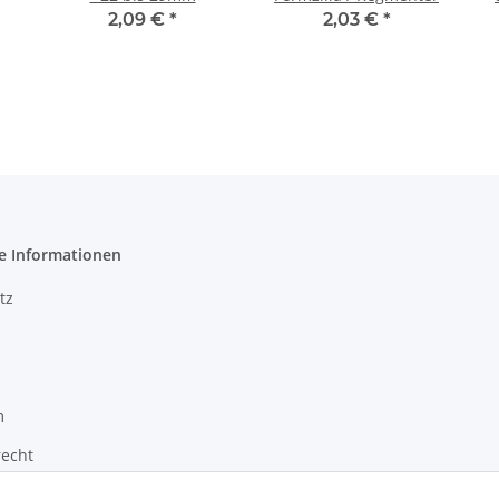
2,09 €
*
2,03 €
*
e Informationen
tz
m
recht
zur Barrierefreiheit