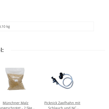
0,10 kg
l:
Münchner Malz
Picknick Zapfhahn mit
ungeschrotet - 2,5kg
Schlauch und NC