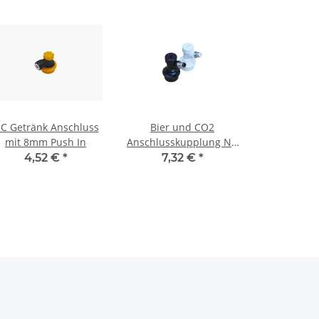
C Getränk Anschluss
Bier und CO2
mit 8mm Push In
Anschlusskupplung NC
mit Gewinde
4,52 €
*
7,32 €
*