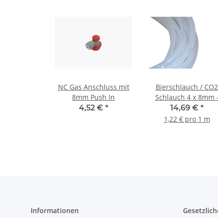
NC Gas Anschluss mit
Bierschlauch / CO2
8mm Push In
Schlauch 4 x 8mm 
12m
4,52 €
*
14,69 €
*
1,22 € pro 1 m
Informationen
Gesetzlich