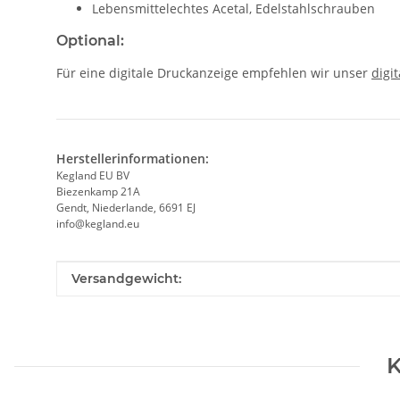
Lebensmittelechtes Acetal, Edelstahlschrauben
Optional:
Für eine digitale Druckanzeige empfehlen wir unser
digi
Herstellerinformationen:
Kegland EU BV
Biezenkamp 21A
Gendt, Niederlande, 6691 EJ
info@kegland.eu
Produkteigenschaft
Wert
Versandgewicht:
K