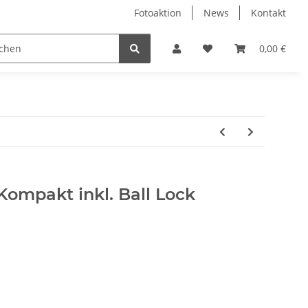
Fotoaktion
News
Kontakt
tung
Reinigung
Nützliches
Ersatzteile
0,00 €
Kompakt inkl. Ball Lock