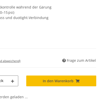
kkontrolle während der Gärung
0–15 psi)
luss und duotight-Verbindung
Frage zum Artikel
nd abweichend)
ck
In den Warenkorb
den geladen ...