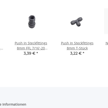
Push In Steckfittings
Push In Steckfittings
N
-
8mm FFL 7/16'-20
8mm T-Stück
Gewinde
3,39 €
*
3,22 €
*
e Informationen