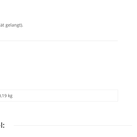
ät gelangt).
0,19 kg
l: