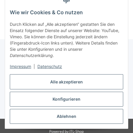
21,14 €
*
9,99 €
*
Wie wir Cookies & Co nutzen
Durch Klicken auf „Alle akzeptieren“ gestatten Sie den
Einsatz folgender Dienste auf unserer Website: YouTube,
Vimeo. Sie können die Einstellung jederzeit ändern
(Fingerabdruck-Icon links unten). Weitere Details finden
Sie unter
Konfigurieren
und in unserer
Datenschutzerklärung
.
Informationen
Impressum
|
Datenschutz
Gesetzliche Informationen
Alle akzeptieren
Konfigurieren
Vertrag widerrufen
* Alle Preise inkl. gesetzlicher USt., zzgl.
Versand
Ablehnen
© Weixelbaumer GmbH
Powered by
JTL-Shop