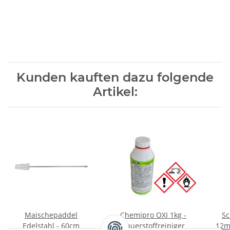
Kunden kauften dazu folgende
Artikel:
Maischepaddel
Chemipro OXI 1kg -
Sc
Edelstahl - 60cm
Sauerstoffreiniger
12mm