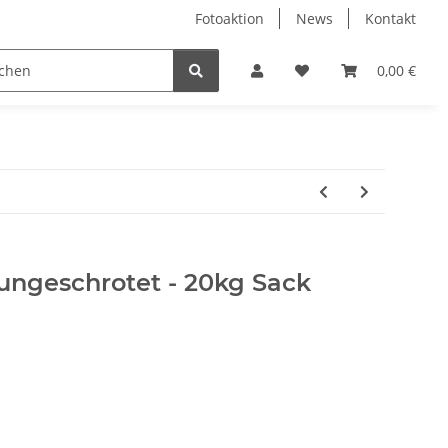
Fotoaktion
News
Kontakt
tung
Reinigung
Nützliches
Ersatzteile
0,00 €
 ungeschrotet - 20kg Sack