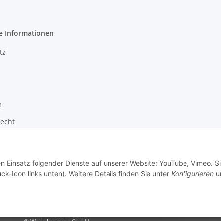
e Informationen
tz
m
recht
zur Barrierefreiheit
en Einsatz folgender Dienste auf unserer Website: YouTube, Vimeo. S
ck-Icon links unten). Weitere Details finden Sie unter
Konfigurieren
un