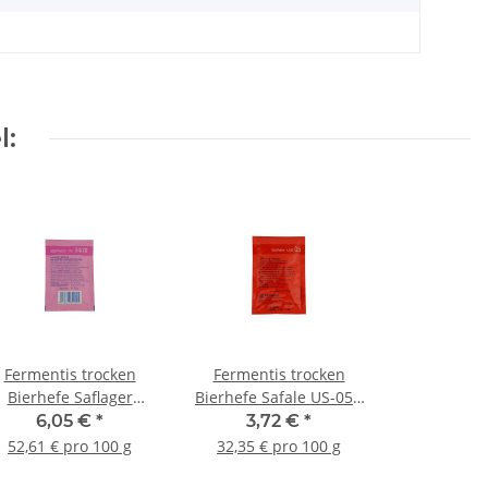
l:
Fermentis trocken
Fermentis trocken
Bierhefe Saflager
Bierhefe Safale US-05 -
W34/70 - 11,5g
11,5g
6,05 €
*
3,72 €
*
52,61 € pro 100 g
32,35 € pro 100 g