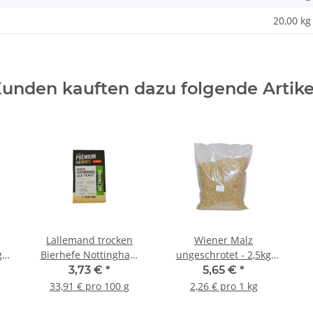
20,00 kg
unden kauften dazu folgende Artike
Lallemand trocken
Wiener Malz
g
Bierhefe Nottingham
ungeschrotet - 2,5kg
Ale - 11g
Beutel
3,73 €
*
5,65 €
*
33,91 € pro 100 g
2,26 € pro 1 kg