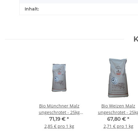
Inhalt:
K
Bio Münchner Malz
Bio Weizen Malz
ungeschrotet - 25kg
ungeschrotet - 25k
Sack
Sack
71,19 €
*
67,80 €
*
2,85 € pro 1 kg
2,71 € pro 1 kg