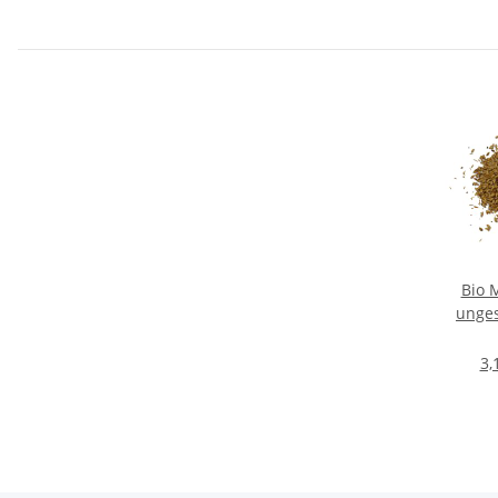
Bio 
unges
3,