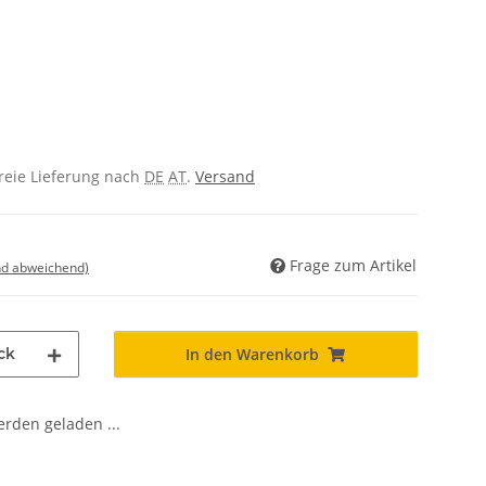
freie Lieferung nach
DE
AT
.
Versand
Frage zum Artikel
nd abweichend)
ck
In den Warenkorb
den geladen ...