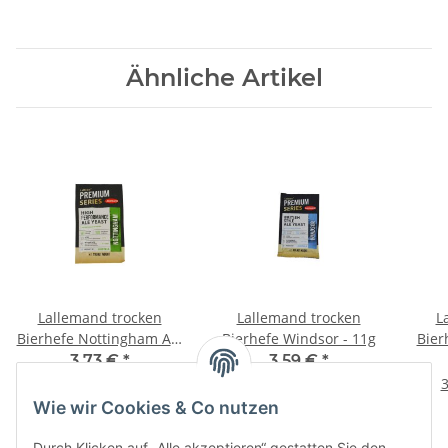
Ähnliche Artikel
Lallemand trocken
Lallemand trocken
L
Bierhefe Nottingham Ale
Bierhefe Windsor - 11g
Bier
- 11g
3,73 €
*
3,59 €
*
33,91 € pro 100 g
32,64 € pro 100 g
3
Wie wir Cookies & Co nutzen
Durch Klicken auf „Alle akzeptieren“ gestatten Sie den