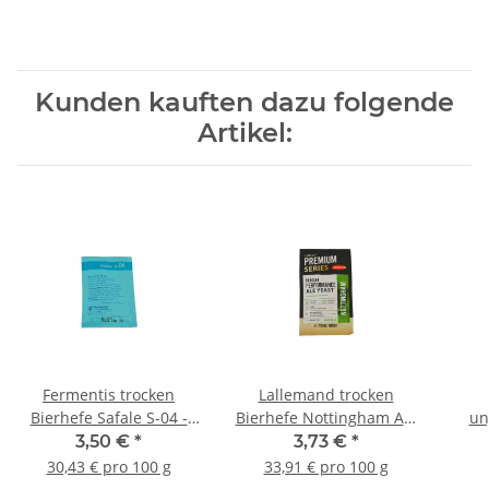
Kunden kauften dazu folgende
Artikel:
Fermentis trocken
Lallemand trocken
Bierhefe Safale S-04 -
Bierhefe Nottingham Ale
un
11,5g
- 11g
3,50 €
*
3,73 €
*
30,43 € pro 100 g
33,91 € pro 100 g