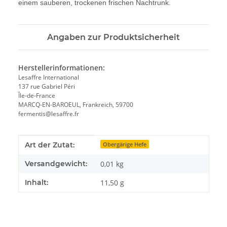
einem sauberen, trockenen frischen Nachtrunk.
Angaben zur Produktsicherheit
Herstellerinformationen:
Lesaffre International
137 rue Gabriel Péri
Île-de-France
MARCQ-EN-BAROEUL, Frankreich, 59700
fermentis@lesaffre.fr
Produkteigenschaft
Wert
Art der Zutat:
Obergärige Hefe
Versandgewicht:
0,01 kg
Inhalt:
11,50 g