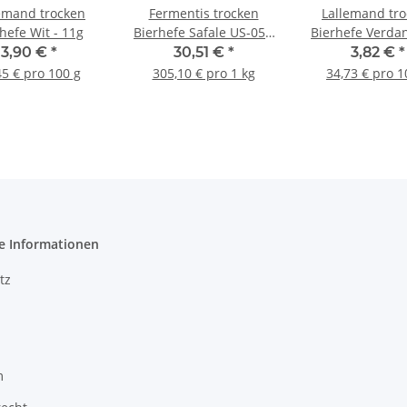
emand trocken
Fermentis trocken
Lallemand tr
hefe Wit - 11g
Bierhefe Safale US-05 -
Bierhefe Verdan
100g
11g
3,90 €
*
30,51 €
*
3,82 €
*
45 € pro 100 g
305,10 € pro 1 kg
34,73 € pro 1
e Informationen
tz
m