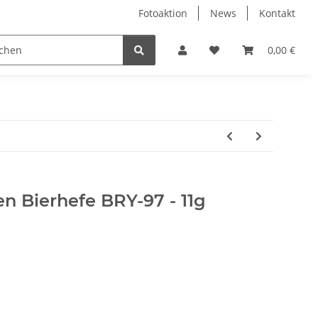
Fotoaktion
News
Kontakt
tung
Reinigung
Nützliches
Ersatzteile
0,00 €
n Bierhefe BRY-97 - 11g