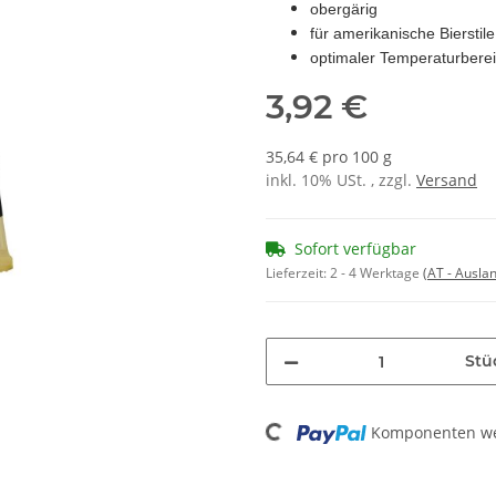
obergärig
für amerikanische Bierstile
optimaler Temperaturberei
3,92 €
35,64 € pro 100 g
inkl. 10% USt. , zzgl.
Versand
Sofort verfügbar
Lieferzeit:
2 - 4 Werktage
(AT - Ausla
Stü
Loading...
Komponenten wer