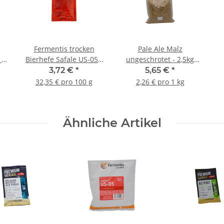
Fermentis trocken
Pale Ale Malz
 -
Bierhefe Safale US-05 -
ungeschrotet - 2,5kg
11,5g
Beutel
3,72 €
*
5,65 €
*
32,35 € pro 100 g
2,26 € pro 1 kg
Ähnliche Artikel