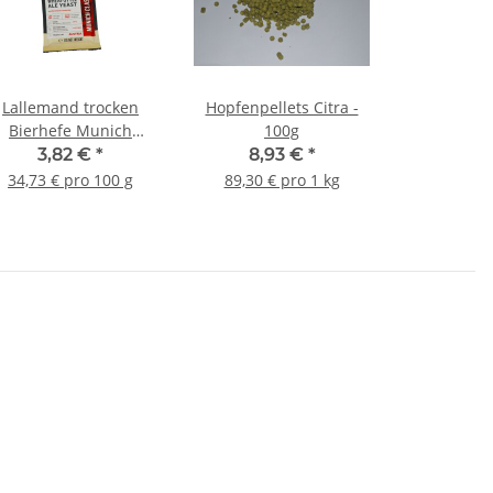
Lallemand trocken
Hopfenpellets Citra -
Bierhefe Munich
100g
Classic - 11g
3,82 €
*
8,93 €
*
34,73 € pro 100 g
89,30 € pro 1 kg