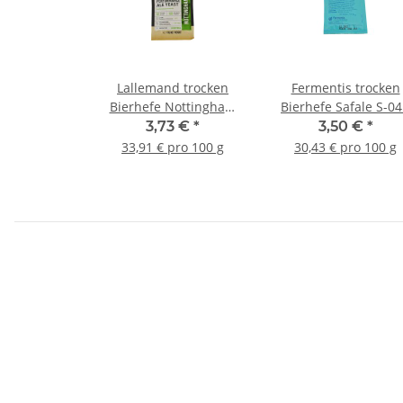
Lallemand trocken
Fermentis trocken
Bierhefe Nottingham
Bierhefe Safale S-04
Ale - 11g
11,5g
3,73 €
*
3,50 €
*
33,91 € pro 100 g
30,43 € pro 100 g