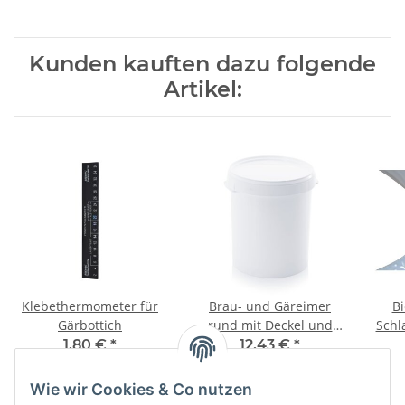
Kunden kauften dazu folgende
Artikel:
Klebethermometer für
Brau- und Gäreimer
Bi
Gärbottich
rund mit Deckel und
Schl
Grifflaschen - 32 Liter
1,80 €
*
12,43 €
*
Wie wir Cookies & Co nutzen