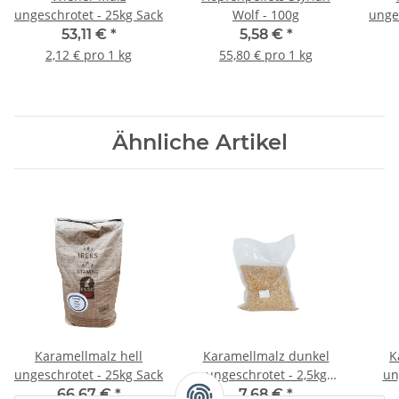
ungeschrotet - 25kg Sack
Wolf - 100g
unge
53,11 €
*
5,58 €
*
2,12 € pro 1 kg
55,80 € pro 1 kg
Ähnliche Artikel
Karamellmalz hell
Karamellmalz dunkel
K
ungeschrotet - 25kg Sack
ungeschrotet - 2,5kg
un
Beutel
66,67 €
*
7,68 €
*