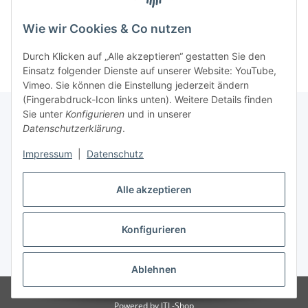
2,67 € pro 1 kg
3,07 € pro 1 kg
Wie wir Cookies & Co nutzen
Durch Klicken auf „Alle akzeptieren“ gestatten Sie den
Einsatz folgender Dienste auf unserer Website: YouTube,
Vimeo. Sie können die Einstellung jederzeit ändern
(Fingerabdruck-Icon links unten). Weitere Details finden
Sie unter
Konfigurieren
und in unserer
Datenschutzerklärung
.
Informationen
Impressum
|
Datenschutz
Gesetzliche Informationen
Alle akzeptieren
Konfigurieren
Vertrag widerrufen
* Alle Preise inkl. gesetzlicher USt., zzgl.
Versand
Ablehnen
© Weixelbaumer GmbH
Powered by
JTL-Shop