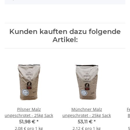
Kunden kauften dazu folgende
Artikel:
Pilsner Malz
Münchner Malz
F
ungeschrotet - 25kg Sack
ungeschrotet - 25kg Sack
B
51,98 €
*
53,11 €
*
2,08 € pro 1 kg
2,12 € pro 1 kg
5