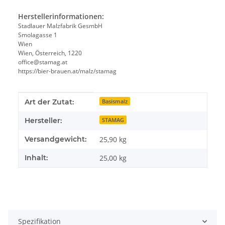
Herstellerinformationen:
Stadlauer Malzfabrik GesmbH
Smolagasse 1
Wien
Wien, Österreich, 1220
office@stamag.at
https://bier-brauen.at/malz/stamag
Produkteigenschaft
Wert
Art der Zutat:
Basismalz
Hersteller:
STAMAG
Versandgewicht:
25,90 kg
Inhalt:
25,00 kg
Spezifikation