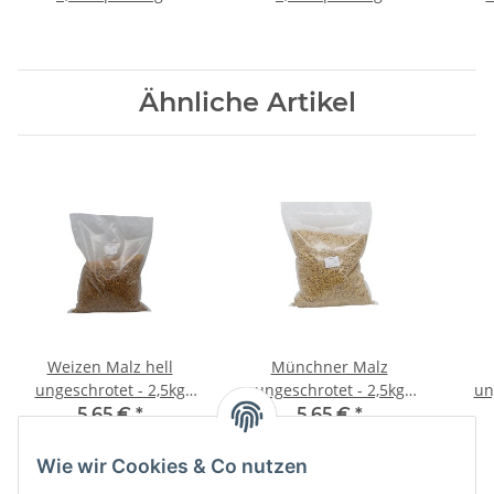
Ähnliche Artikel
Weizen Malz hell
Münchner Malz
ungeschrotet - 2,5kg
ungeschrotet - 2,5kg
un
Beutel
Beutel
5,65 €
*
5,65 €
*
2,26 € pro 1 kg
2,26 € pro 1 kg
Wie wir Cookies & Co nutzen