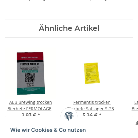
Ähnliche Artikel
AEB Brewing trocken
Fermentis trocken
L
Bierhefe FERMOLAGER
Bierhefe SafLager S-23 -
Bi
W
11,5g
2,83 €
*
5,24 €
*
24,61 € pro 100 g
45,57 € pro 100 g
4
Wie wir Cookies & Co nutzen