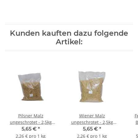
Kunden kauften dazu folgende
Artikel:
Pilsner Malz
Wiener Malz
F
ungeschrotet - 2,5kg
ungeschrotet - 2,5kg
B
Beutel
Beutel
5,65 €
*
5,65 €
*
2,26 € pro 1 kg
2,26 € pro 1 kg
5