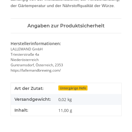
der Gärtemperatur und der Nährstoffqualität der Würze.
Angaben zur Produktsicherheit
Herstellerinformationen:
LALLEMAND GmbH
Triesterstraße 4a
Niederösterreich
Guntramsdorf, Österreich, 2353
https://lallemandbrewing.com/
Produkteigenschaft
Wert
Art der Zutat:
Untergärige Hefe
Versandgewicht:
0,02 kg
Inhalt:
11,00 g