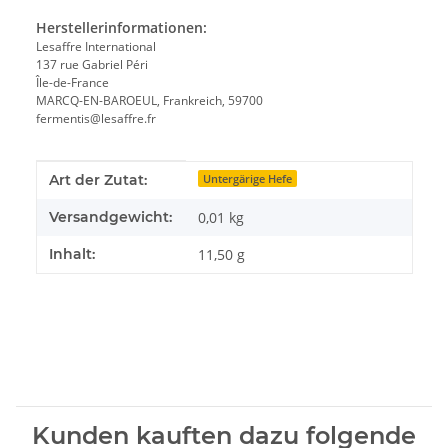
Herstellerinformationen:
Lesaffre International
137 rue Gabriel Péri
Île-de-France
MARCQ-EN-BAROEUL, Frankreich, 59700
fermentis@lesaffre.fr
Produkteigenschaft
Wert
Art der Zutat:
Untergärige Hefe
Versandgewicht:
0,01 kg
Inhalt:
11,50 g
Kunden kauften dazu folgende