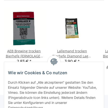
AEB Brewing trocken
Lallemand trocken
L
Bierhefe FERMOLAGER
Bierhefe Diamond Lager
Bi
W
- 11g
2,83 €
*
3,90 €
*
24,61 € pro 100 g
35,45 € pro 100 g
4
Wie wir Cookies & Co nutzen
Durch Klicken auf „Alle akzeptieren“ gestatten Sie den
Einsatz folgender Dienste auf unserer Website: YouTube,
Vimeo. Sie können die Einstellung jederzeit ändern
(Fingerabdruck-Icon links unten). Weitere Details finden
Sie unter
Konfigurieren
und in unserer
Datenschutzerklärung
.