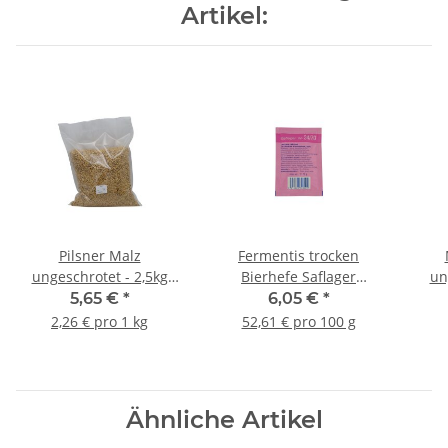
Artikel:
Pilsner Malz
Fermentis trocken
ungeschrotet - 2,5kg
Bierhefe Saflager
un
Beutel
W34/70 - 11,5g
5,65 €
*
6,05 €
*
2,26 € pro 1 kg
52,61 € pro 100 g
Ähnliche Artikel