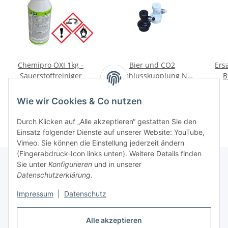
Chemipro OXI 1kg -
Bier und CO2
Ers
Sauerstoffreiniger
Anschlusskupplung NC
B
mit Gewinde
F
9,99 €
*
7,32 €
*
Wie wir Cookies & Co nutzen
Durch Klicken auf „Alle akzeptieren“ gestatten Sie den
Einsatz folgender Dienste auf unserer Website: YouTube,
Vimeo. Sie können die Einstellung jederzeit ändern
(Fingerabdruck-Icon links unten). Weitere Details finden
Sie unter
Konfigurieren
und in unserer
Datenschutzerklärung
.
Informationen
Impressum
|
Datenschutz
Gesetzliche Informationen
Alle akzeptieren