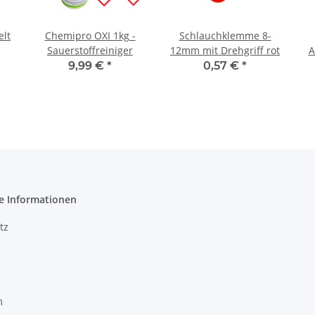
elt
Chemipro OXI 1kg -
Schlauchklemme 8-
Sauerstoffreiniger
12mm mit Drehgriff rot
A
9,99 €
*
0,57 €
*
e Informationen
tz
m