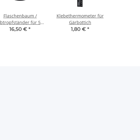
Flaschenbaum /
Klebethermometer für
btropfständer für 50
Gärbottich
Flaschen mit Griff
16,50 €
*
1,80 €
*