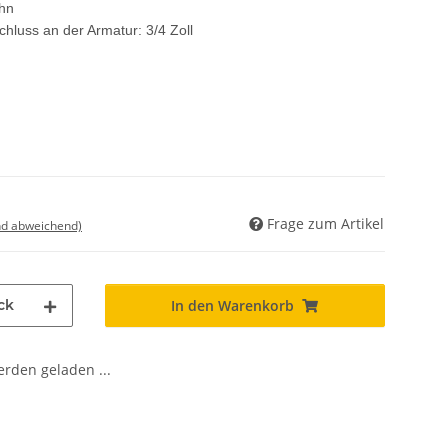
hn
luss an der Armatur: 3/4 Zoll
Frage zum Artikel
nd abweichend)
ck
In den Warenkorb
den geladen ...