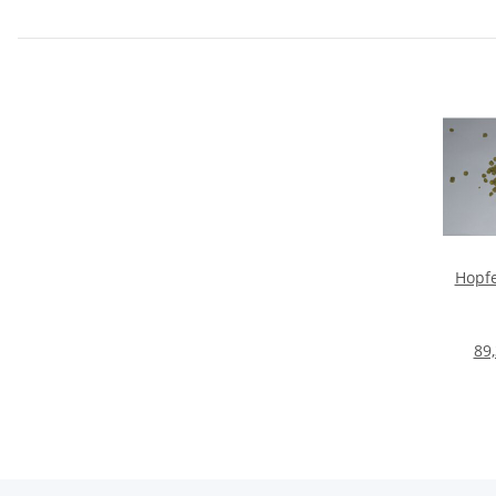
Hopfe
89,