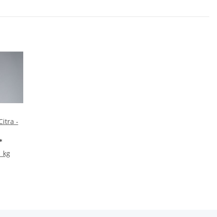
itra -
*
1 kg