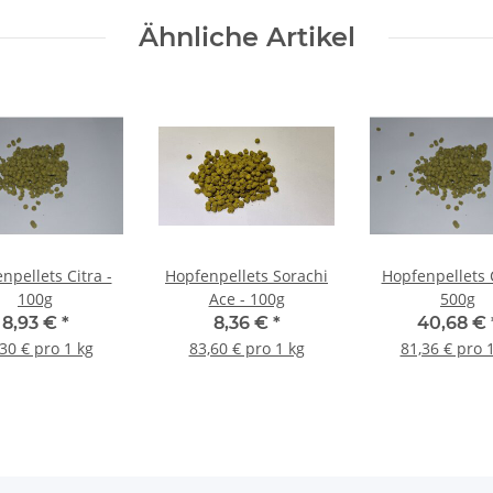
Ähnliche Artikel
npellets Citra -
Hopfenpellets Sorachi
Hopfenpellets C
100g
Ace - 100g
500g
8,93 €
*
8,36 €
*
40,68 €
30 € pro 1 kg
83,60 € pro 1 kg
81,36 € pro 