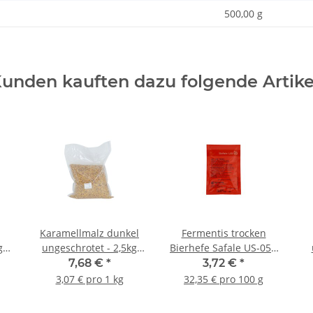
500,00 g
unden kauften dazu folgende Artike
Karamellmalz dunkel
Fermentis trocken
g
ungeschrotet - 2,5kg
Bierhefe Safale US-05 -
Beutel
11,5g
7,68 €
*
3,72 €
*
3,07 € pro 1 kg
32,35 € pro 100 g