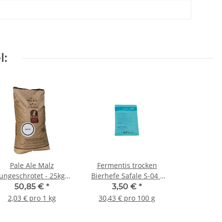
l:
Pale Ale Malz
Fermentis trocken
ungeschrotet - 25kg
Bierhefe Safale S-04 -
Sack
11,5g
50,85 €
*
3,50 €
*
2,03 € pro 1 kg
30,43 € pro 100 g