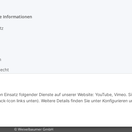
e Informationen
tz
m
recht
zur Barrierefreiheit
en Einsatz folgender Dienste auf unserer Website: YouTube, Vimeo. S
ck-Icon links unten). Weitere Details finden Sie unter
Konfigurieren
un
© Weixelbaumer GmbH