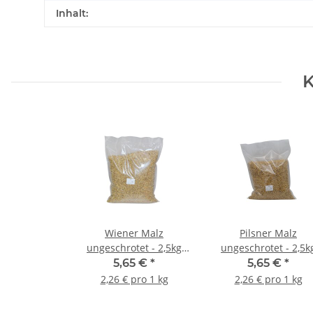
Inhalt:
K
Wiener Malz
Pilsner Malz
ungeschrotet - 2,5kg
ungeschrotet - 2,5k
Beutel
Beutel
5,65 €
*
5,65 €
*
2,26 € pro 1 kg
2,26 € pro 1 kg