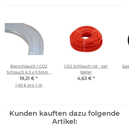
Bierschlauch / CO2
CO2 Schlauch rot - per
Gas
Schlauch 6,3 x 9,5mm -
Meter
12m
19,21 €
*
4,63 €
*
1,60 € pro 1 m
Kunden kauften dazu folgende
Artikel: