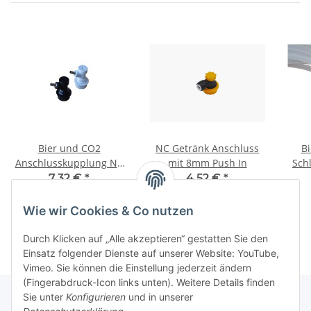
Bier und CO2
NC Getränk Anschluss
Bi
Anschlusskupplung NC
mit 8mm Push In
Sch
mit Tülle
7,32 €
*
4,52 €
*
Wie wir Cookies & Co nutzen
Durch Klicken auf „Alle akzeptieren“ gestatten Sie den
Einsatz folgender Dienste auf unserer Website: YouTube,
Vimeo. Sie können die Einstellung jederzeit ändern
(Fingerabdruck-Icon links unten). Weitere Details finden
Sie unter
Konfigurieren
und in unserer