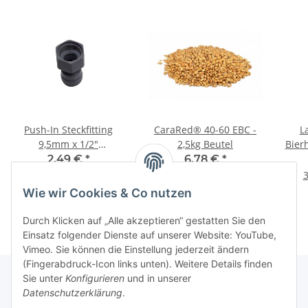
Push-In Steckfitting
CaraRed® 40-60 EBC -
L
9,5mm x 1/2"
2,5kg Beutel
Bier
Innengewinde
2,49 €
*
6,78 €
*
2,71 € pro 1 kg
3
Wie wir Cookies & Co nutzen
Durch Klicken auf „Alle akzeptieren“ gestatten Sie den
Einsatz folgender Dienste auf unserer Website: YouTube,
Vimeo. Sie können die Einstellung jederzeit ändern
(Fingerabdruck-Icon links unten). Weitere Details finden
Sie unter
Konfigurieren
und in unserer
Datenschutzerklärung
.
Informationen