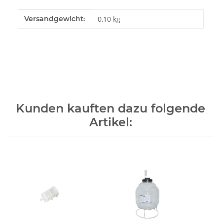
Produkteigenschaft
Wert
Versandgewicht:
0,10 kg
Kunden kauften dazu folgende
Artikel: