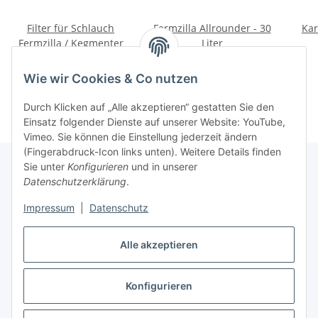
Filter für Schlauch
Fermzilla Allrounder - 30
Kar
Fermzilla / Kegmenter
Liter
2,03 €
*
66,11 €
*
Wie wir Cookies & Co nutzen
Durch Klicken auf „Alle akzeptieren“ gestatten Sie den
Einsatz folgender Dienste auf unserer Website: YouTube,
Vimeo. Sie können die Einstellung jederzeit ändern
(Fingerabdruck-Icon links unten). Weitere Details finden
Sie unter
Konfigurieren
und in unserer
Datenschutzerklärung
.
Informationen
Impressum
|
Datenschutz
Gesetzliche Informationen
Alle akzeptieren
Konfigurieren
Vertrag widerrufen
* Alle Preise inkl. gesetzlicher USt., zzgl.
Versand