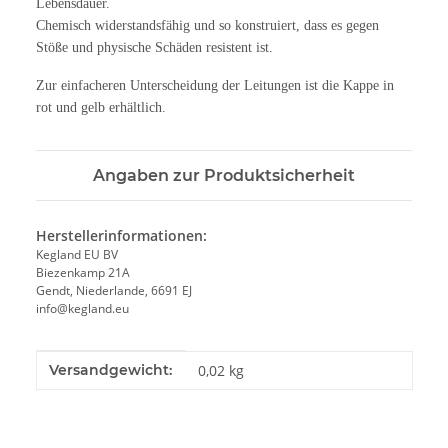
Lebensdauer.
Chemisch widerstandsfähig und so konstruiert, dass es gegen
Stöße und physische Schäden resistent ist.
Zur einfacheren Unterscheidung der Leitungen ist die Kappe in
rot und gelb erhältlich.
Angaben zur Produktsicherheit
Herstellerinformationen:
Kegland EU BV
Biezenkamp 21A
Gendt, Niederlande, 6691 EJ
info@kegland.eu
Produkteigenschaft
Wert
Versandgewicht:
0,02 kg