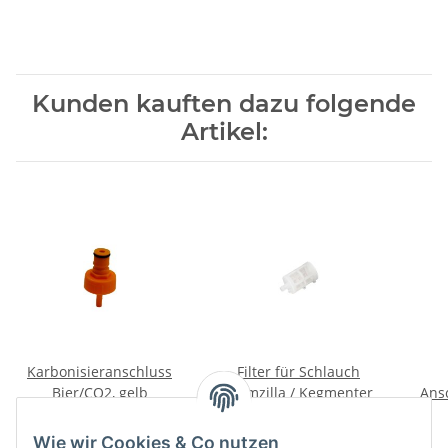
Kunden kauften dazu folgende
Artikel:
Karbonisieranschluss
Filter für Schlauch
Bier/CO2, gelb
Fermzilla / Kegmenter
Ans
3,28 €
*
2,03 €
*
Wie wir Cookies & Co nutzen