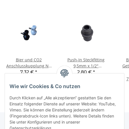
Bier und CO2
Push-In Steckfitting
B
Anschlusskupplung NC
9,5mm x 1/2"
Get
mit Tülle
Außengewinde
7,32 €
*
2,80 €
*
7
Wie wir Cookies & Co nutzen
Durch Klicken auf „Alle akzeptieren“ gestatten Sie den
Einsatz folgender Dienste auf unserer Website: YouTube,
Vimeo. Sie können die Einstellung jederzeit ändern
(Fingerabdruck-Icon links unten). Weitere Details finden
Sie unter
Konfigurieren
und in unserer
Datenschutzerklärung
.