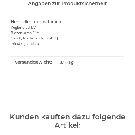
Angaben zur Produktsicherheit
Herstellerinformationen:
Kegland EU BV
Biezenkamp 21A
Gendt, Niederlande, 6691 EJ
info@kegland.eu
Produkteigenschaft
Wert
Versandgewicht:
0,10 kg
Kunden kauften dazu folgende
Artikel: