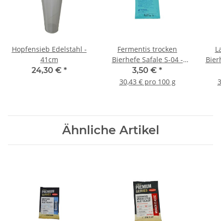
Hopfensieb Edelstahl -
Fermentis trocken
L
41cm
Bierhefe Safale S-04 -
Bier
11,5g
24,30 €
*
3,50 €
*
30,43 € pro 100 g
3
Ähnliche Artikel