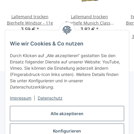
Lallemand trocken
Lallemand trocken
F
Bierhefe Windsor - 11g
Bierhefe Munich Classic
Bier
- 11g
3,59 €
*
3,82 €
*
32,64 € pro 100 g
34,73 € pro 100 g
3
Wie wir Cookies & Co nutzen
Durch Klicken auf „Alle akzeptieren“ gestatten Sie den
Einsatz folgender Dienste auf unserer Website: YouTube,
Vimeo. Sie können die Einstellung jederzeit ändern
(Fingerabdruck-Icon links unten). Weitere Details finden
Sie unter
Konfigurieren
und in unserer
Datenschutzerklärung
.
Informationen
Impressum
|
Datenschutz
Gesetzliche Informationen
Alle akzeptieren
Konfigurieren
Vertrag widerrufen