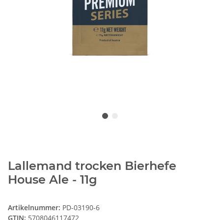
Lallemand trocken Bierhefe
House Ale - 11g
Artikelnummer:
PD-03190-6
GTIN:
5708046117472