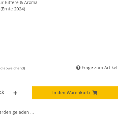
ür Bittere & Aroma
(Ernte 2024)
Frage zum Artikel
nd abweichend)
ck
In den Warenkorb
den geladen ...