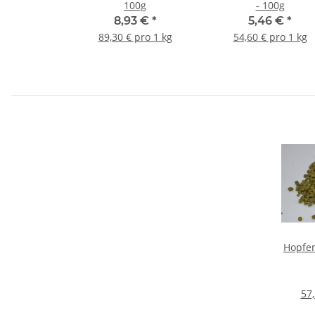
100g
- 100g
8,93 €
*
5,46 €
*
89,30 € pro 1 kg
54,60 € pro 1 kg
Hopfen
57,