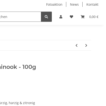
Fotoaktion
News
Kontakt
tung
Reinigung
Nützliches
Ersatzteile
0,00 €
inook - 100g
rzig, harzig & zitronig