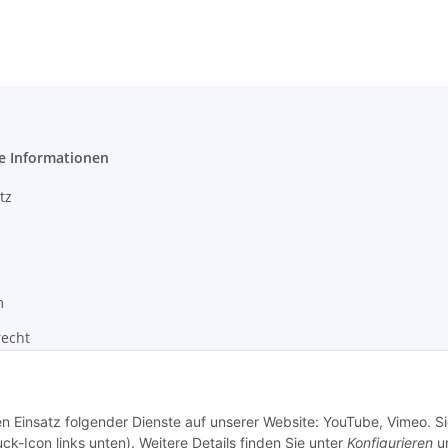
e Informationen
tz
m
recht
zur Barrierefreiheit
en Einsatz folgender Dienste auf unserer Website: YouTube, Vimeo. S
ck-Icon links unten). Weitere Details finden Sie unter
Konfigurieren
un