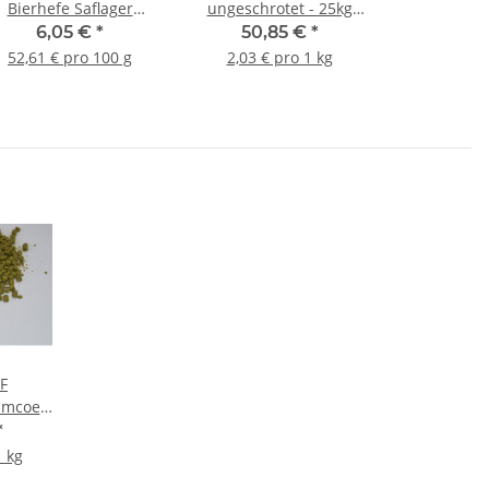
Bierhefe Saflager
ungeschrotet - 25kg
W34/70 - 11,5g
Sack
6,05 €
*
50,85 €
*
52,61 € pro 100 g
2,03 € pro 1 kg
F
imcoe -
*
1 kg