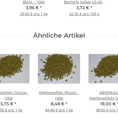
Blanc - 100g
Bierhefe Safale US-05 -
11,5g
3,96 €
*
3,72 €
*
39,60 € pro 1 kg
32,35 € pro 100 g
Ähnliche Artikel
pellets Simcoe -
Hopfenpellets Mosaic -
ABVERKAU
100g
100g
Hopfenpellets S
500g
5,75 €
*
8,48 €
*
19,00 €
50 € pro 1 kg
84,80 € pro 1 kg
38,00 € pro 