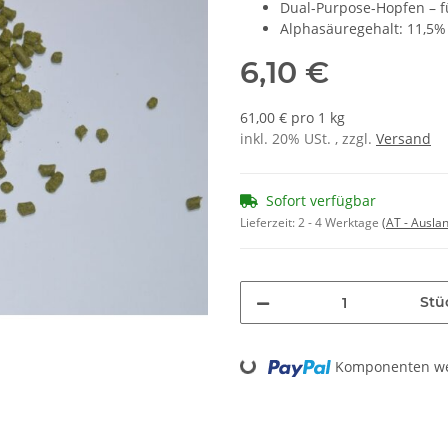
Dual-Purpose-Hopfen – f
Alphasäuregehalt: 11,5% 
6,10 €
61,00 € pro 1 kg
inkl. 20% USt. , zzgl.
Versand
Sofort verfügbar
Lieferzeit:
2 - 4 Werktage
(AT - Ausla
Stü
Loading...
Komponenten wer