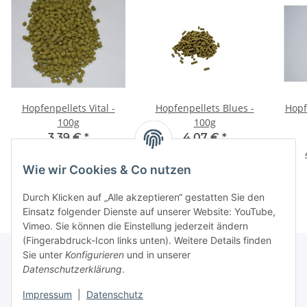
Hopfenpellets Vital -
Hopfenpellets Blues -
Hopf
100g
100g
3,39 €
*
4,07 €
*
33,90 € pro 1 kg
40,70 € pro 1 kg
Wie wir Cookies & Co nutzen
Durch Klicken auf „Alle akzeptieren“ gestatten Sie den
Einsatz folgender Dienste auf unserer Website: YouTube,
Vimeo. Sie können die Einstellung jederzeit ändern
(Fingerabdruck-Icon links unten). Weitere Details finden
Sie unter
Konfigurieren
und in unserer
Datenschutzerklärung
.
Informationen
Impressum
|
Datenschutz