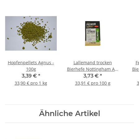
Hopfenpellets Agnus -
Lallemand trocken
F
100g
Bierhefe Nottingham Ale
Bie
- 11g
3,39 €
*
3,73 €
*
33,90 € pro 1 kg
33,91 € pro 100 g
3
Ähnliche Artikel