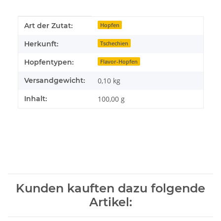
Produkteigenschaft
Wert
Art der Zutat:
Hopfen
Herkunft:
Tschechien
Hopfentypen:
Flavor-Hopfen
Versandgewicht:
0,10 kg
Inhalt:
100,00 g
Kunden kauften dazu folgende
Artikel: