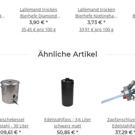
Lallemand trocken
Lallemand trocken
 L
Bierhefe Diamond
Bierhefe Nottingham
B
Lager - 11g
Ale - 11g
3,90 €
*
3,73 €
*
35,45 € pro 100 g
33,91 € pro 100 g
Ähnliche Artikel
ischekessel
Edelstahlfass - 3,6 Liter
Zapfanschlus
stahl - 30 Liter
schwarz matt
Edelstahlfa
109,61 €
*
50,85 €
*
37,29 €