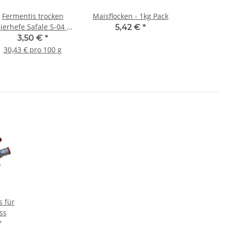
Fermentis trocken
Maisflocken - 1kg Pack
ierhefe Safale S-04 -
5,42 €
*
11,5g
3,50 €
*
30,43 € pro 100 g
s für
ss
*