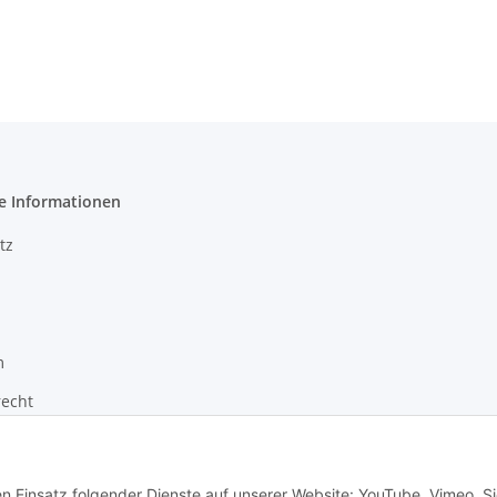
e Informationen
tz
m
recht
zur Barrierefreiheit
en Einsatz folgender Dienste auf unserer Website: YouTube, Vimeo. S