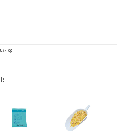
0,32 kg
l: