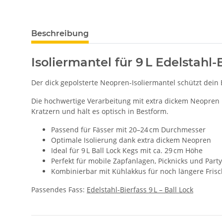
Beschreibung
Isoliermantel für 9 L Edelstahl-
Der dick gepolsterte Neopren-Isoliermantel schützt dein 
Die hochwertige Verarbeitung mit extra dickem Neopren b
Kratzern und hält es optisch in Bestform.
Passend für Fässer mit 20–24 cm Durchmesser
Optimale Isolierung dank extra dickem Neopren
Ideal für 9 L Ball Lock Kegs mit ca. 29 cm Höhe
Perfekt für mobile Zapfanlagen, Picknicks und Part
Kombinierbar mit Kühlakkus für noch längere Fris
Passendes Fass:
Edelstahl-Bierfass 9 L – Ball Lock