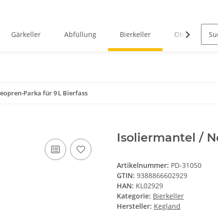
Gärkeller
Abfüllung
Bierkeller
Obstverarbei
Neopren-Parka für 9 L Bierfass
Isoliermantel / N
Artikelnummer:
PD-31050
GTIN:
9388866602929
HAN:
KL02929
Kategorie:
Bierkeller
Hersteller:
Kegland