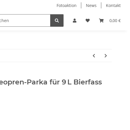
Fotoaktion
News
Kontakt
tung
Reinigung
Nützliches
Ersatzteile
0,00 €
eopren-Parka für 9 L Bierfass