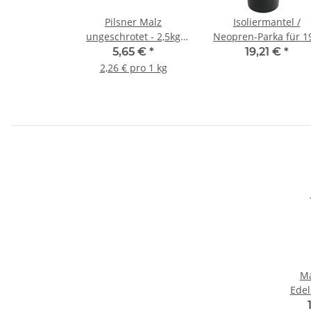
Pilsner Malz
Isoliermantel /
ungeschrotet - 2,5kg
Neopren-Parka für 19
Beutel
Bierfass
5,65 €
*
19,21 €
*
2,26 € pro 1 kg
Ma
Edel