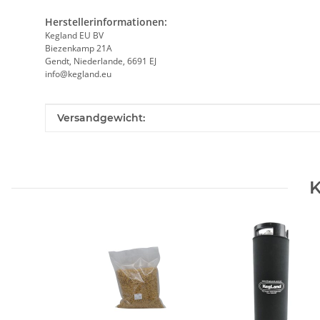
Herstellerinformationen:
Kegland EU BV
Biezenkamp 21A
Gendt, Niederlande, 6691 EJ
info@kegland.eu
Produkteigenschaft
Wert
Versandgewicht:
K