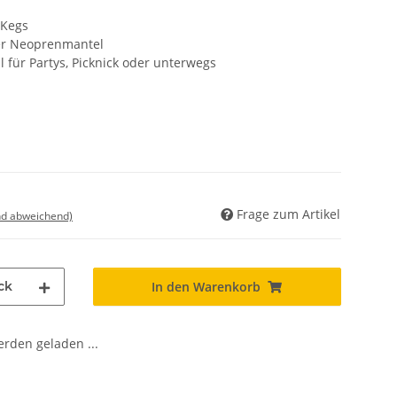
 Kegs
ker Neoprenmantel
al für Partys, Picknick oder unterwegs
Frage zum Artikel
nd abweichend)
ck
In den Warenkorb
den geladen ...