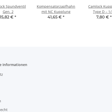
Lock Spundventil
Kompensatorzapfhahn
Camlock Kupp
Gen. 2
mit NC Kupplung
Type D – 1/
Innengewin
15,82 €
*
41,65 €
*
7,80 €
*
e Informationen
tz
m
recht