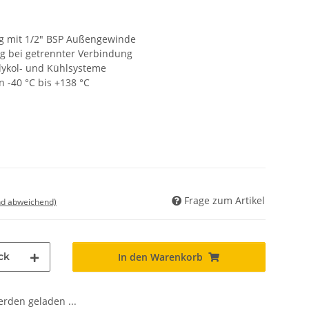
g mit 1/2" BSP Außengewinde
g bei getrennter Verbindung
lykol- und Kühlsysteme
 -40 °C bis +138 °C
Frage zum Artikel
nd abweichend)
ck
In den Warenkorb
den geladen ...