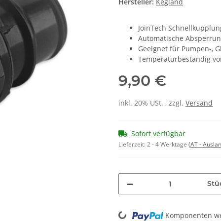
Hersteller:
Kegland
JoinTech Schnellkupplun
Automatische Absperrun
Geeignet für Pumpen-, G
Temperaturbeständig von
9,90 €
inkl. 20% USt. , zzgl.
Versand
Sofort verfügbar
Lieferzeit:
2 - 4 Werktage
(AT - Ausla
Stü
Loading...
Komponenten wer