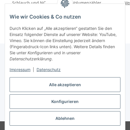
Schlauch und NC
Volumenzähler
Ve
Kupplung
11,64 €
*
98,18 €
*
Wie wir Cookies & Co nutzen
Durch Klicken auf „Alle akzeptieren“ gestatten Sie den
Einsatz folgender Dienste auf unserer Website: YouTube,
Vimeo. Sie können die Einstellung jederzeit ändern
(Fingerabdruck-Icon links unten). Weitere Details finden
Sie unter
Konfigurieren
und in unserer
Datenschutzerklärung
.
Informationen
Impressum
|
Datenschutz
Gesetzliche Informationen
Alle akzeptieren
Konfigurieren
Vertrag widerrufen
* Alle Preise inkl. gesetzlicher USt., zzgl.
Versand
Ablehnen
© Weixelbaumer GmbH