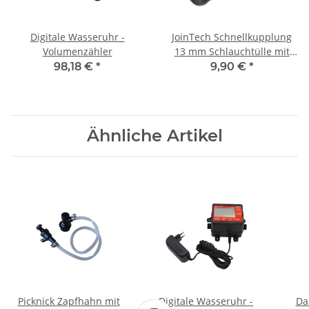
Digitale Wasseruhr -
JoinTech Schnellkupplung
Volumenzähler
13 mm Schlauchtülle mit
automatischer Absperrung
98,18 €
*
9,90 €
*
Ähnliche Artikel
Picknick Zapfhahn mit
Digitale Wasseruhr -
Da