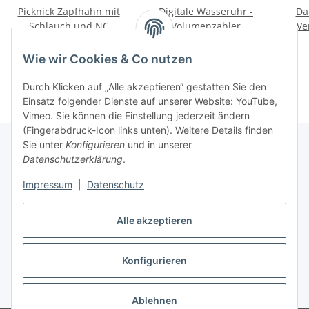
Picknick Zapfhahn mit
Digitale Wasseruhr -
Da
Schlauch und NC
Volumenzähler
Ve
Kupplung
11,64 €
*
98,18 €
*
Wie wir Cookies & Co nutzen
Durch Klicken auf „Alle akzeptieren“ gestatten Sie den
Einsatz folgender Dienste auf unserer Website: YouTube,
Vimeo. Sie können die Einstellung jederzeit ändern
(Fingerabdruck-Icon links unten). Weitere Details finden
Sie unter
Konfigurieren
und in unserer
Datenschutzerklärung
.
Informationen
Impressum
|
Datenschutz
Gesetzliche Informationen
Alle akzeptieren
Konfigurieren
Vertrag widerrufen
* Alle Preise inkl. gesetzlicher USt., zzgl.
Versand
Ablehnen