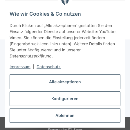
Kategorien
Wie wir Cookies & Co nutzen
Durch Klicken auf „Alle akzeptieren“ gestatten Sie den
Einsatz folgender Dienste auf unserer Website: YouTube,
Vimeo. Sie können die Einstellung jederzeit ändern
(Fingerabdruck-Icon links unten). Weitere Details finden
Sie unter
Konfigurieren
und in unserer
Datenschutzerklärung
.
Informationen
Impressum
|
Datenschutz
Gesetzliche Informationen
Alle akzeptieren
Konfigurieren
Vertrag widerrufen
* Alle Preise inkl. gesetzlicher USt., zzgl.
Versand
Ablehnen
© Weixelbaumer GmbH
Powered by
JTL-Shop