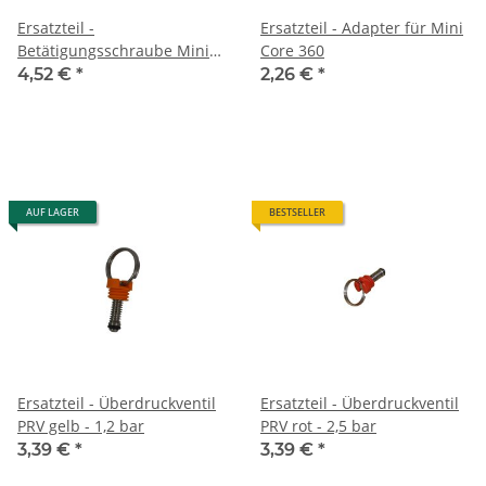
Ersatzteil -
Ersatzteil - Adapter für Mini
Betätigungsschraube Mini
Core 360
Core 360
4,52 €
*
2,26 €
*
AUF LAGER
BESTSELLER
Ersatzteil - Überdruckventil
Ersatzteil - Überdruckventil
PRV gelb - 1,2 bar
PRV rot - 2,5 bar
3,39 €
*
3,39 €
*