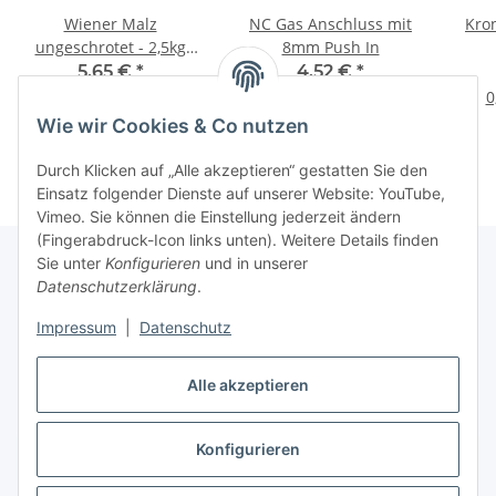
Wiener Malz
NC Gas Anschluss mit
Kro
ungeschrotet - 2,5kg
8mm Push In
Beutel
5,65 €
*
4,52 €
*
2,26 € pro 1 kg
0
Wie wir Cookies & Co nutzen
Durch Klicken auf „Alle akzeptieren“ gestatten Sie den
Einsatz folgender Dienste auf unserer Website: YouTube,
Vimeo. Sie können die Einstellung jederzeit ändern
(Fingerabdruck-Icon links unten). Weitere Details finden
Sie unter
Konfigurieren
und in unserer
Datenschutzerklärung
.
Informationen
Impressum
|
Datenschutz
Gesetzliche Informationen
Alle akzeptieren
Konfigurieren
Vertrag widerrufen
* Alle Preise inkl. gesetzlicher USt., zzgl.
Versand