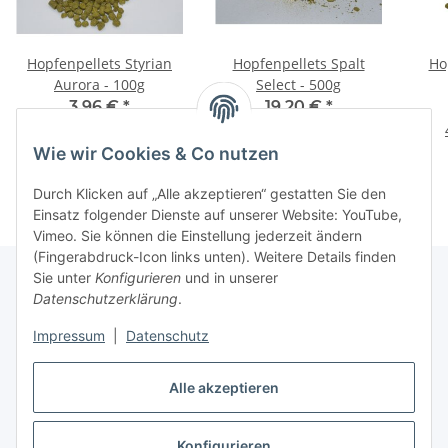
Hopfenpellets Styrian
Hopfenpellets Spalt
Ho
Aurora - 100g
Select - 500g
3,96 €
*
19,20 €
*
39,60 € pro 1 kg
38,40 € pro 1 kg
Wie wir Cookies & Co nutzen
Durch Klicken auf „Alle akzeptieren“ gestatten Sie den
Einsatz folgender Dienste auf unserer Website: YouTube,
Vimeo. Sie können die Einstellung jederzeit ändern
(Fingerabdruck-Icon links unten). Weitere Details finden
Sie unter
Konfigurieren
und in unserer
Datenschutzerklärung
.
Informationen
Impressum
|
Datenschutz
Gesetzliche Informationen
Alle akzeptieren
Konfigurieren