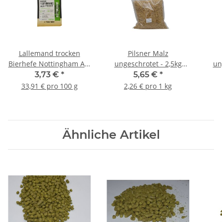
Lallemand trocken
Pilsner Malz
Bierhefe Nottingham Ale
ungeschrotet - 2,5kg
un
- 11g
Beutel
3,73 €
*
5,65 €
*
33,91 € pro 100 g
2,26 € pro 1 kg
Ähnliche Artikel